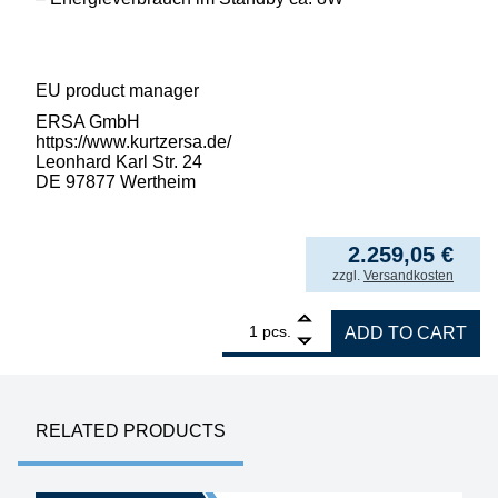
EU product manager
ERSA GmbH
https://www.kurtzersa.de/
Leonhard Karl Str. 24
DE 97877 Wertheim
2.259,05
€
incl. VAT
zzgl.
Versandkosten
1
ERSA filter unit EASY ARM 2, set with 2x Om
pcs.
ADD TO CART
RELATED PRODUCTS