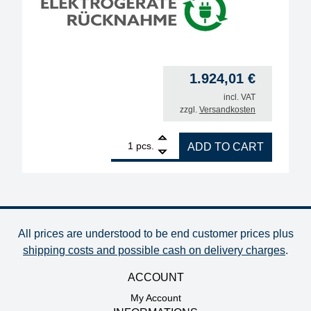
1.924,01
€
incl. VAT
zzgl.
Versandkosten
1
ERSA filter unit EASY ARM 2, set with 2x Omnifelx
pcs.
ADD TO CART
All prices are understood to be end customer prices plus
shipping costs and possible cash on delivery charges
.
ACCOUNT
My Account