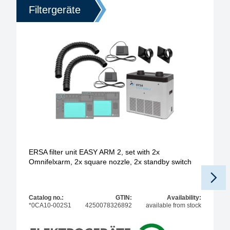
Filtergeräte
ERSA filter unit EASY ARM 2, set with 2x
Omnifelxarm, 2x square nozzle, 2x standby switch
Catalog no.:
GTIN:
Availability:
*0CA10-002S1
4250078326892
available from stock